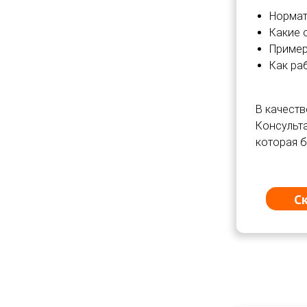
Нормат
Какие 
Пример
Как ра
В качеств
Консульта
которая б
С