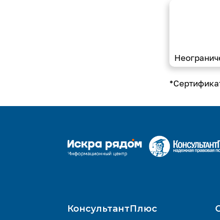
Неогранич
*Сертификат
КонсультантПлюс